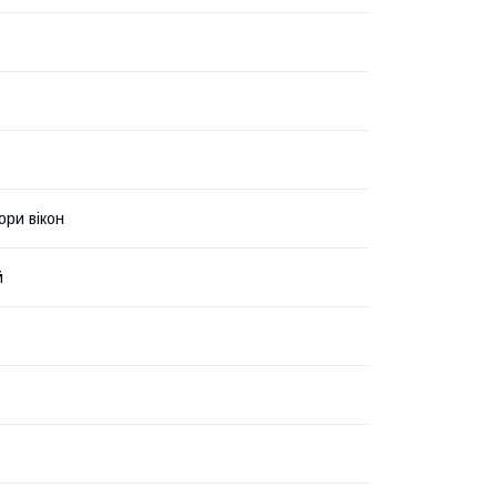
ри вікон
й