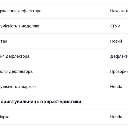
ріплення дефлектора
Накладні
умісність з моделлю
CR-V
Стан
Новий
ип дефлектора
Дефлекто
олір дефлектора
Прозори
умісність з маркою
Honda
Користувальницькі характеристики
Марка
Honda