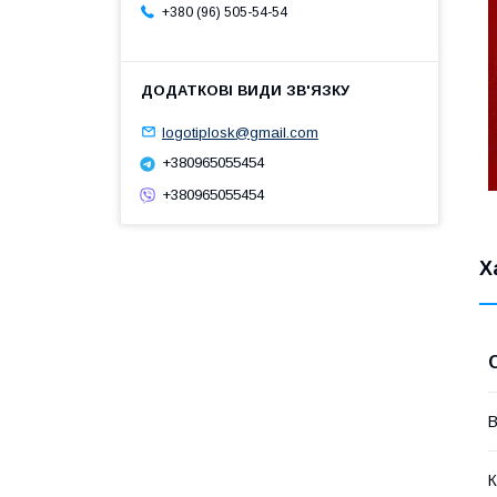
+380 (96) 505-54-54
logotiplosk@gmail.com
+380965055454
+380965055454
Х
В
К