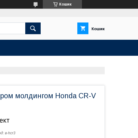
Кошик
Кошик
 хром молдингом Honda CR-V
ект
од:
в-hcr3