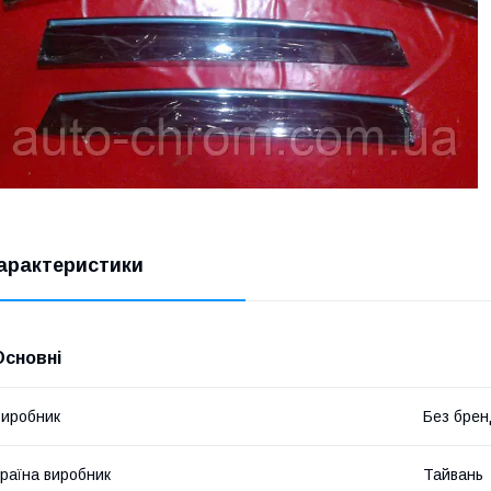
арактеристики
Основні
иробник
Без брен
раїна виробник
Тайвань