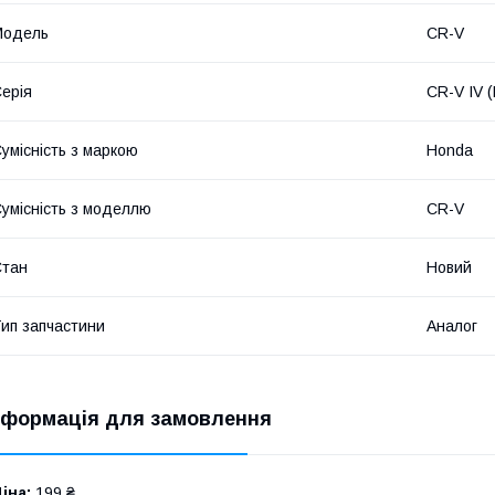
Модель
CR-V
ерія
CR-V IV 
умісність з маркою
Honda
умісність з моделлю
CR-V
Стан
Новий
ип запчастини
Аналог
нформація для замовлення
іна:
199 ₴