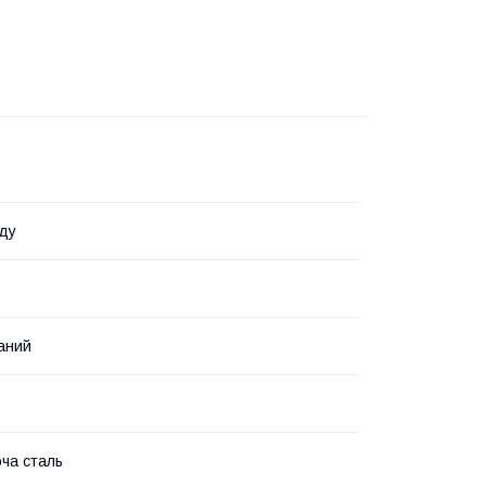
ду
аний
ча сталь