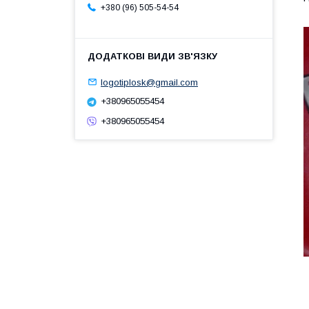
+380 (96) 505-54-54
logotiplosk@gmail.com
+380965055454
+380965055454