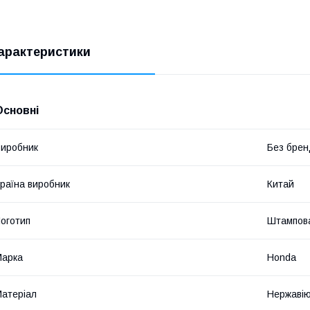
арактеристики
Основні
иробник
Без брен
раїна виробник
Китай
оготип
Штампов
Марка
Honda
атеріал
Нержавію