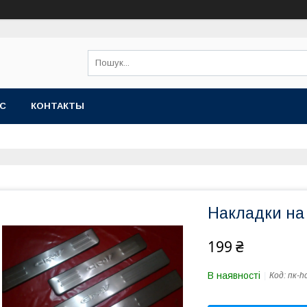
АС
КОНТАКТЫ
Накладки на
199 ₴
В наявності
Код:
пк-h