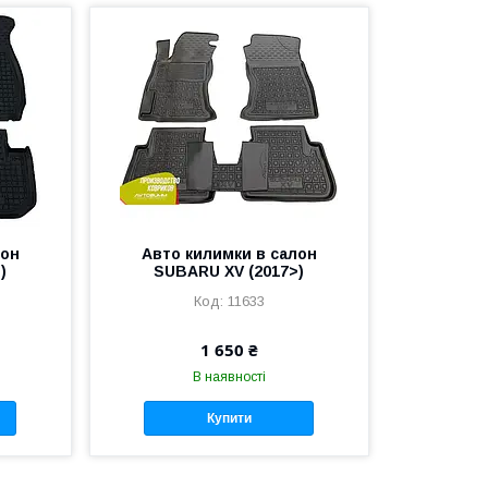
лон
Авто килимки в салон
)
SUBARU XV (2017>)
11633
1 650 ₴
В наявності
Купити