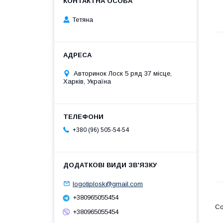
Тетяна
Авторинок Лоск 5 ряд 37 місце,
Харків, Україна
+380 (96) 505-54-54
logotiplosk@gmail.com
+380965055454
+380965055454