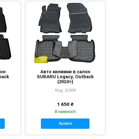
лон
Авто килимки в салон
back
SUBARU Legacy, Outback
(2010>)
11304
1 650 ₴
В наявності
Купити