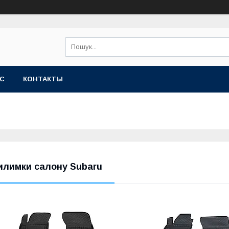
АС
КОНТАКТЫ
илимки салону Subaru