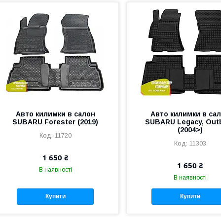
Авто килимки в салон
Авто килимки в са
SUBARU Forester (2019)
SUBARU Legacy, Out
(2004>)
11720
11303
1 650 ₴
1 650 ₴
В наявності
В наявності
Купити
Купити