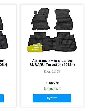
лон
Авто килимки в салон
08>)
SUBARU Forester (2013>)
11353
1 650 ₴
В наявності
Купити